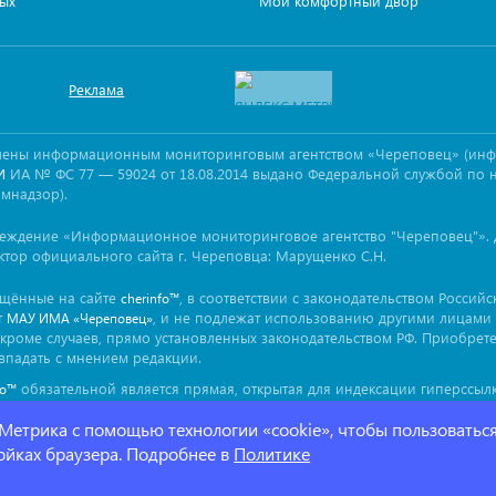
ых
Мой комфортный двор
Реклама
овлены информационным мониторинговым агентством «Череповец» (ин
ИА № ФС 77 — 59024 от 18.08.2014 выдано Федеральной службой по 
И
омнадзор).
реждение «Информационное мониторинговое агентство "Череповец"». 
ктор официального сайта г. Череповца: Марущенко С.Н.
ещённые на сайте
, в соответствии с законодательством Россий
cherinfo™
т
, и не подлежат использованию другими лицами 
МАУ ИМА «Череповец»
кроме случаев, прямо установленных законодательством РФ. Приобрет
впадать с мнением редакции.
обязательной является прямая, открытая для индексации гиперссылк
fo™
ься непосредственно в тексте, воспроизводящем оригинальный матер
 Метрика с помощью технологии «cookie», чтобы пользоватьс
ройках браузера. Подробнее в
Политике