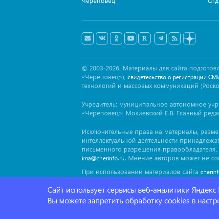
Череповец
Отд
© 2003-2026. Материалы для сайта подгот
«Череповец»),
свидетельство о регистрации СМ
технологий и массовых коммуникаций (Роск
Учредитель: муниципальное автономное уч
«Череповец»: Мокиевский Е.В. Главный реда
Исключительные права на материалы, разм
интеллектуальной деятельности принадлежа
письменного разрешения правообладателя, 
. Мнение авторов может не со
ima@cherinfo.ru
При использовании материалов сайта
cherin
заимствован. Гиперссылка должна размещат
Сайт использует сервисы веб-аналитики Яндекс
блока.
Вы можете запретить обработку cookies в наст
Политика конфеденциальности