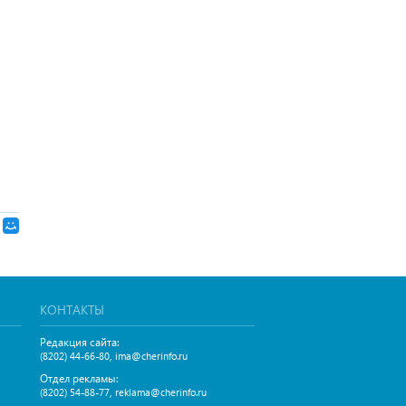
КОНТАКТЫ
Редакция сайта:
,
(8202) 44-66-80
ima@cherinfo.ru
Отдел рекламы:
,
(8202) 54-88-77
reklama@cherinfo.ru