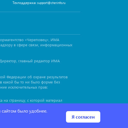
Техподдержка:
support@cherinfo.ru
формагентство «Череповец», ИМА
надзору в сфере связи, информационных
Директор, главный редактор ИМА
ской Федерации об охране результатов
в какой бы то ни было форме без
ение исключительных прав:
а на страницу, с которой материал
иал
, до или после цитируемого
cherinfo™
я сайтом было удобнее.