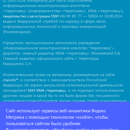
© 2003-2026. Материалы для сайта подготовлены
информационным мониторинговым агентством
«Череповец» (информагентство «Череповец», ИМА «Череповец»),
ИА № ФС 77 — 59024 от 18.08.2014
свидетельство о регистрации СМИ
выдано Федеральной службой по надзору в сфере связи,
информационных технологий и массовых коммуникаций
(Роскомнадзор).
Учредитель: муниципальное автономное учреждение
«Информационное мониторинговое агентство "Череповец"».
Директор, главный редактор ИМА «Череповец»: Мокиевский Е.В.
Главный редактор официального сайта г. Череповца:
Марущенко С.Н.
Исключительные права на материалы, размещённые на сайте
, в соответствии с законодательством Российской
cherinfo™
Федерации об охране результатов интеллектуальной деятельности
принадлежат
, и не подлежат использованию
МАУ ИМА «Череповец»
другими лицами в какой бы то ни было форме без письменного
разрешения правообладателя, кроме случаев, прямо установленных
законодательством РФ. Приобретение исключительных прав:
Сайт использует сервисы веб-аналитики Яндекс
. Мнение авторов может не совпадать с мнением
ima@cherinfo.ru
редакции.
Метрика с помощью технологии «cookie», чтобы
пользоваться сайтом было удобнее.
При использовании материалов сайта
обязательной
cherinfo™
Вы можете запретить обработку cookies в настройках
является прямая, открытая для индексации гиперссылка на