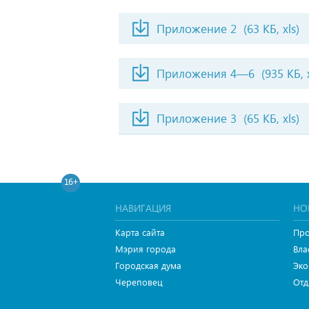
Приложение 2
(63 КБ, xls)
Приложения 4—6
(935 КБ, x
Приложение 3
(65 КБ, xls)
16+
НАВИГАЦИЯ
НО
Карта сайта
Про
Мэрия города
Вла
Городская дума
Эко
Череповец
Отд