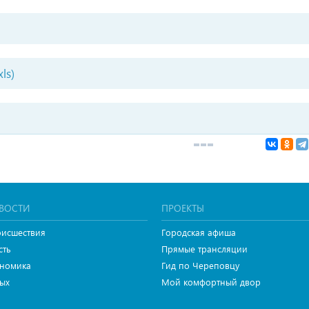
ls)
ВОСТИ
ПРОЕКТЫ
исшествия
Городская афиша
сть
Прямые трансляции
номика
Гид по Череповцу
ых
Мой комфортный двор