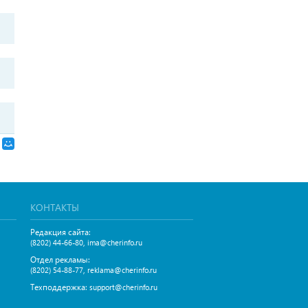
КОНТАКТЫ
Редакция сайта:
,
(8202) 44-66-80
ima@cherinfo.ru
Отдел рекламы:
,
(8202) 54-88-77
reklama@cherinfo.ru
Техподдержка:
support@cherinfo.ru