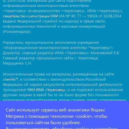
© 2003-2026. Материалы для сайта подготовлены
информационным мониторинговым агентством
«Череповец» (информагентство «Череповец», ИМА «Череповец»),
ИА № ФС 77 — 59024 от 18.08.2014
свидетельство о регистрации СМИ
выдано Федеральной службой по надзору в сфере связи,
информационных технологий и массовых коммуникаций
(Роскомнадзор).
Учредитель: муниципальное автономное учреждение
«Информационное мониторинговое агентство "Череповец"».
Директор, главный редактор ИМА «Череповец»: Мокиевский Е.В.
Главный редактор официального сайта г. Череповца:
Марущенко С.Н.
Исключительные права на материалы, размещённые на сайте
, в соответствии с законодательством Российской
cherinfo™
Федерации об охране результатов интеллектуальной деятельности
принадлежат
, и не подлежат использованию
МАУ ИМА «Череповец»
другими лицами в какой бы то ни было форме без письменного
разрешения правообладателя, кроме случаев, прямо установленных
законодательством РФ. Приобретение исключительных прав:
Сайт использует сервисы веб-аналитики Яндекс
. Мнение авторов может не совпадать с мнением
ima@cherinfo.ru
редакции.
Метрика с помощью технологии «cookie», чтобы
пользоваться сайтом было удобнее.
При использовании материалов сайта
обязательной
cherinfo™
Вы можете запретить обработку cookies в настройках
является прямая, открытая для индексации гиперссылка на