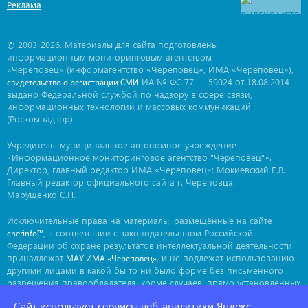
Реклама
© 2003-2026. Материалы для сайта подготовлены
информационным мониторинговым агентством
«Череповец» (информагентство «Череповец», ИМА «Череповец»),
ИА № ФС 77 — 59024 от 18.08.2014
свидетельство о регистрации СМИ
выдано Федеральной службой по надзору в сфере связи,
информационных технологий и массовых коммуникаций
(Роскомнадзор).
Учредитель: муниципальное автономное учреждение
«Информационное мониторинговое агентство "Череповец"».
Директор, главный редактор ИМА «Череповец»: Мокиевский Е.В.
Главный редактор официального сайта г. Череповца:
Марущенко С.Н.
Исключительные права на материалы, размещённые на сайте
, в соответствии с законодательством Российской
cherinfo™
Федерации об охране результатов интеллектуальной деятельности
принадлежат
, и не подлежат использованию
МАУ ИМА «Череповец»
другими лицами в какой бы то ни было форме без письменного
разрешения правообладателя, кроме случаев, прямо установленных
законодательством РФ. Приобретение исключительных прав:
Сайт использует сервисы веб-аналитики Яндекс
. Мнение авторов может не совпадать с мнением
ima@cherinfo.ru