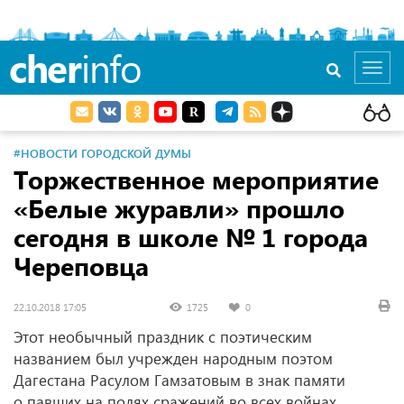
cher
info
Toggl
navig
#НОВОСТИ ГОРОДСКОЙ ДУМЫ
Торжественное мероприятие
«Белые журавли» прошло
сегодня в школе № 1 города
Череповца
22.10.2018 17:05
1725
0
Этот необычный праздник с поэтическим
названием был учрежден народным поэтом
Дагестана Расулом Гамзатовым в знак памяти
о павших на полях сражений во всех войнах.