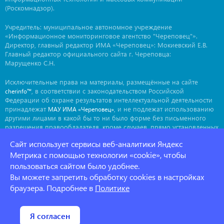
(Роскомнадзор).
Учредитель: муниципальное автономное учреждение
«Информационное мониторинговое агентство "Череповец"».
Директор, главный редактор ИМА «Череповец»: Мокиевский Е.В.
Главный редактор официального сайта г. Череповца:
Марущенко С.Н.
Исключительные права на материалы, размещённые на сайте
, в соответствии с законодательством Российской
cherinfo™
Федерации об охране результатов интеллектуальной деятельности
принадлежат
, и не подлежат использованию
МАУ ИМА «Череповец»
другими лицами в какой бы то ни было форме без письменного
разрешения правообладателя, кроме случаев, прямо установленных
законодательством РФ. Приобретение исключительных прав:
Сайт использует сервисы веб-аналитики Яндекс
. Мнение авторов может не совпадать с мнением
ima@cherinfo.ru
редакции.
Метрика с помощью технологии «cookie», чтобы
пользоваться сайтом было удобнее.
При использовании материалов сайта
обязательной
cherinfo™
Вы можете запретить обработку cookies в настройках
является прямая, открытая для индексации гиперссылка на
страницу, с которой материал заимствован. Гиперссылка должна
браузера. Подробнее в
Политике
размещаться непосредственно в тексте, воспроизводящем
оригинальный материал
, до или после цитируемого блока.
cherinfo™
Политика конфеденциальности