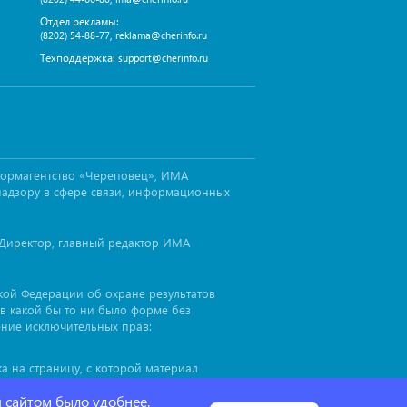
Отдел рекламы:
,
(8202) 54-88-77
reklama@cherinfo.ru
Техподдержка:
support@cherinfo.ru
формагентство «Череповец», ИМА
надзору в сфере связи, информационных
Директор, главный редактор ИМА
ской Федерации об охране результатов
в какой бы то ни было форме без
ение исключительных прав:
а на страницу, с которой материал
иал
, до или после цитируемого
cherinfo™
я сайтом было удобнее.