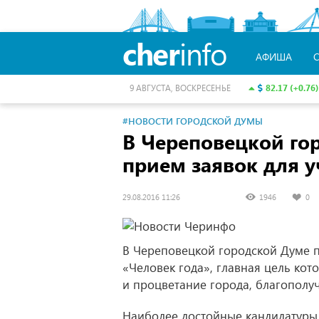
cher
info
АФИША
82.17 (+0.76)
9 АВГУСТА, ВОСКРЕСЕНЬЕ
#НОВОСТИ ГОРОДСКОЙ ДУМЫ
В Череповецкой го
прием заявок для у
29.08.2016 11:26
1946
0
В Череповецкой городской Думе п
«Человек года», главная цель ко
и процветание города, благополу
Наиболее достойные кандидатуры