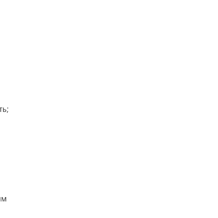
ть;
ым