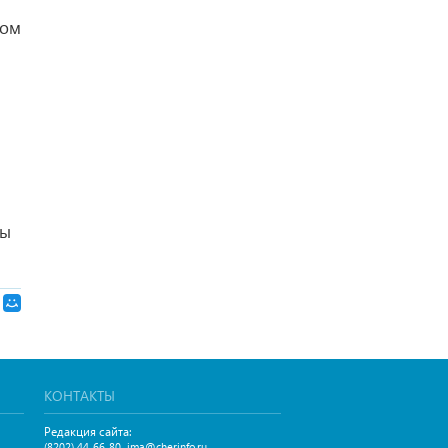
ном
мы
КОНТАКТЫ
Редакция сайта:
,
(8202) 44-66-80
ima@cherinfo.ru