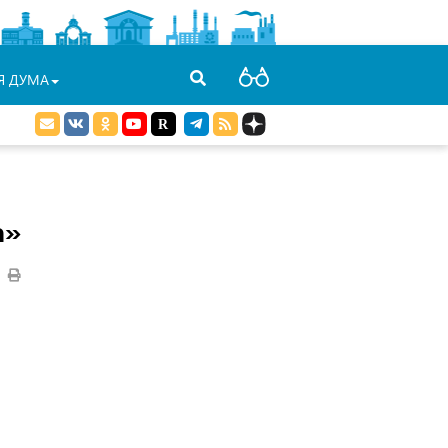
Я ДУМА
а»