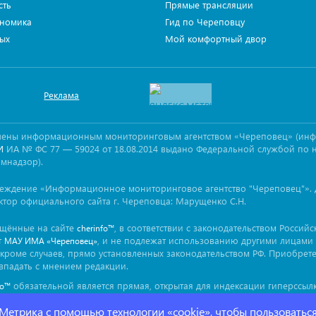
сть
Прямые трансляции
номика
Гид по Череповцу
ых
Мой комфортный двор
Реклама
овлены информационным мониторинговым агентством «Череповец» (ин
ИА № ФС 77 — 59024 от 18.08.2014 выдано Федеральной службой по 
И
омнадзор).
реждение «Информационное мониторинговое агентство "Череповец"». 
ктор официального сайта г. Череповца: Марущенко С.Н.
ещённые на сайте
, в соответствии с законодательством Россий
cherinfo™
т
, и не подлежат использованию другими лицами 
МАУ ИМА «Череповец»
кроме случаев, прямо установленных законодательством РФ. Приобрет
впадать с мнением редакции.
обязательной является прямая, открытая для индексации гиперссылк
fo™
ься непосредственно в тексте, воспроизводящем оригинальный матер
 Метрика с помощью технологии «cookie», чтобы пользоватьс