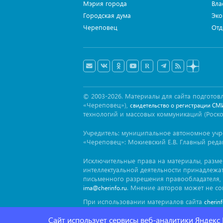
Мэрия города
Вла
Городская дума
Эко
Череповец
Отд
© 2003-2026. Материалы для сайта подгот
«Череповец»),
свидетельство о регистрации СМ
технологий и массовых коммуникаций (Роск
Учредитель: муниципальное автономное уч
«Череповец»: Мокиевский Е.В. Главный реда
Исключительные права на материалы, разм
интеллектуальной деятельности принадлежа
письменного разрешения правообладателя, 
. Мнение авторов может не со
ima@cherinfo.ru
При использовании материалов сайта
cherin
заимствован. Гиперссылка должна размещат
Сайт использует сервисы веб-аналитики Яндекс
блока.