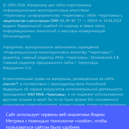
© 2003-2026. Материалы для сайта подготовлены
информационным мониторинговым агентством
«Череповец» (информагентство «Череповец», ИМА «Череповец»),
ИА № ФС 77 — 59024 от 18.08.2014
свидетельство о регистрации СМИ
выдано Федеральной службой по надзору в сфере связи,
информационных технологий и массовых коммуникаций
(Роскомнадзор).
Учредитель: муниципальное автономное учреждение
«Информационное мониторинговое агентство "Череповец"».
Директор, главный редактор ИМА «Череповец»: Мокиевский Е.В.
Главный редактор официального сайта г. Череповца:
Марущенко С.Н.
Исключительные права на материалы, размещённые на сайте
, в соответствии с законодательством Российской
cherinfo™
Федерации об охране результатов интеллектуальной деятельности
принадлежат
, и не подлежат использованию
МАУ ИМА «Череповец»
другими лицами в какой бы то ни было форме без письменного
разрешения правообладателя, кроме случаев, прямо установленных
законодательством РФ. Приобретение исключительных прав:
Сайт использует сервисы веб-аналитики Яндекс
. Мнение авторов может не совпадать с мнением
ima@cherinfo.ru
редакции.
Метрика с помощью технологии «cookie», чтобы
пользоваться сайтом было удобнее.
При использовании материалов сайта
обязательной
cherinfo™