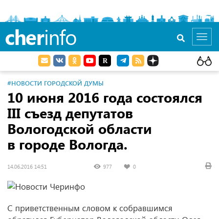
cher
info
Toggl
navig
#НОВОСТИ ГОРОДСКОЙ ДУМЫ
10 июня 2016 года состоялся
III съезд депутатов
Вологодской области
в городе Вологда.
14.06.2016 14:51
977
0
С приветственным словом к собравшимся