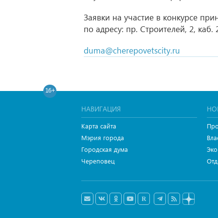
Заявки на участие в конкурсе при
по адресу: пр. Строителей, 2, каб. 
duma@cherepovetscity.ru
16+
НАВИГАЦИЯ
НО
Карта сайта
Про
Мэрия города
Вла
Городская дума
Эко
Череповец
Отд