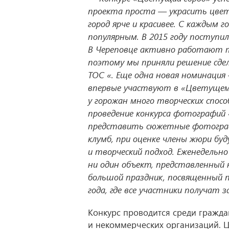
проекта проста — украсить цвет
город ярче и красивее. С каждым 
популярным. В 2015 году поступил
В Череповце активно работают 
поэтому мы приняли решение сд
ТОС «. Еще одна новая номинация
впервые участвуют в «Цветущем
у горожан много творческих спос
проведение конкурса фотографий 
представить сюжетные фотографи
клумб, при оценке члены жюри б
и творческий подход. Еженедельн
ни один объект, представленный 
большой праздник, посвященный п
года, где все участники получат 
Конкурс проводится среди гражд
и некоммерческих организаций. Ц