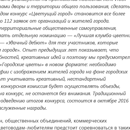
ами дворы и территории общего пользования, сделать
годом конкурс «Цветущий город» становится все более
о 112 заявок от организаций и жителей города.
территориальные общественные самоуправления,
елать отдельную номинацию — «Лучшая клумба-цветн
 — «Удачный дебют» для тех участников, которые
 городе». Опыт предыдущих лет показывает, что
обностей, креативных идей и поэтому мы предусмотрел
«Городские цветы» в новом формате: необходимо
и с изображением жителей города на фоне городских
удут учитывать креативный, нестандартный
о конкурсная комиссия будет осуществлять объезды,
на конкурс, не останется без внимания. Традиционный
одведению итогов конкурса, состоится в октябре 2016
заслуженные награды.
ан, общественных объединений, коммерческих
ветоводам-любителям предстоит соревноваться в таки