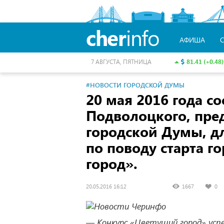
cher
info
АФИША
81.41 (+0.48)
7 АВГУСТА, ПЯТНИЦА
#НОВОСТИ ГОРОДСКОЙ ДУМЫ
20 мая 2016 года с
Подволоцкого, пре
городской Думы, д
по поводу старта г
город».
20.05.2016 16:12
1667
0
— Конкурс «Цветущий город» успе