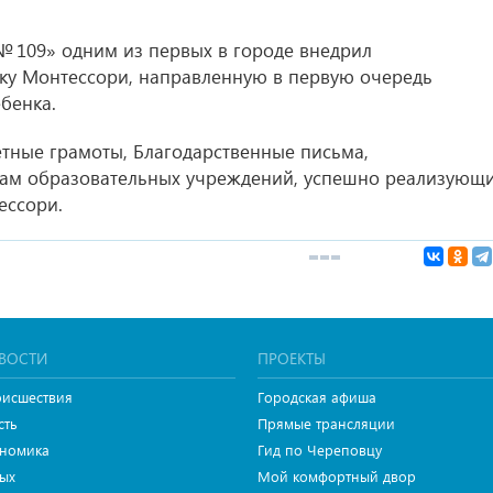
 109» одним из первых в городе внедрил
ику Монтессори, направленную в первую очередь
бенка.
тные грамоты, Благодарственные письма,
кам образовательных учреждений, успешно реализующ
ессори.
ВОСТИ
ПРОЕКТЫ
исшествия
Городская афиша
сть
Прямые трансляции
номика
Гид по Череповцу
ых
Мой комфортный двор