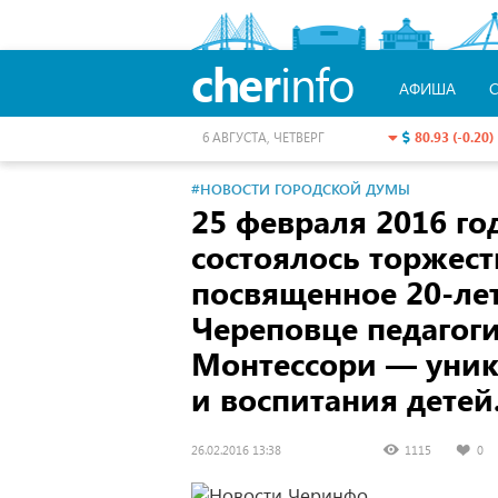
cher
info
АФИША
80.93 (-0.20)
6 АВГУСТА, ЧЕТВЕРГ
#НОВОСТИ ГОРОДСКОЙ ДУМЫ
25 февраля 2016 г
состоялось торжес
посвященное 20-ле
Череповце педагог
Монтессори — уник
и воспитания детей
26.02.2016 13:38
1115
0