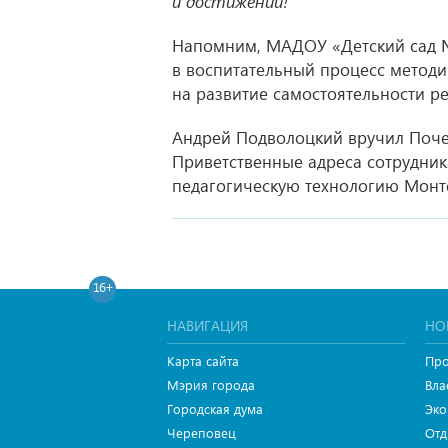
и достижений!
Напомним, МАДОУ «Детский сад №
в воспитательный процесс метод
на развитие самостоятельности ре
Андрей Подволоцкий вручил Поче
Приветственные адреса сотрудни
педагогическую технологию Монт
16+
НАВИГАЦИЯ
НО
Карта сайта
Про
Мэрия города
Вла
Городская дума
Эко
Череповец
Отд