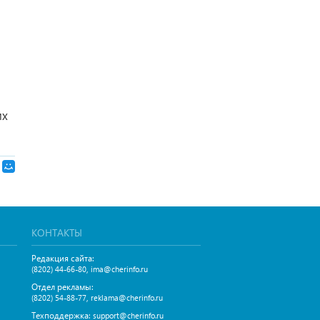
их
КОНТАКТЫ
Редакция сайта:
,
(8202) 44-66-80
ima@cherinfo.ru
Отдел рекламы:
,
(8202) 54-88-77
reklama@cherinfo.ru
Техподдержка:
support@cherinfo.ru