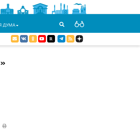
Я ДУМА
9»