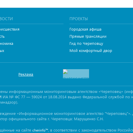
ВОСТИ
ПРОЕКТЫ
исшествия
Городская афиша
сть
Прямые трансляции
номика
Гид по Череповцу
ых
Мой комфортный двор
Реклама
овлены информационным мониторинговым агентством «Череповец» (ин
ИА № ФС 77 — 59024 от 18.08.2014 выдано Федеральной службой по 
И
омнадзор).
реждение «Информационное мониторинговое агентство "Череповец"». 
ктор официального сайта г. Череповца: Марущенко С.Н.
ещённые на сайте
, в соответствии с законодательством Россий
cherinfo™