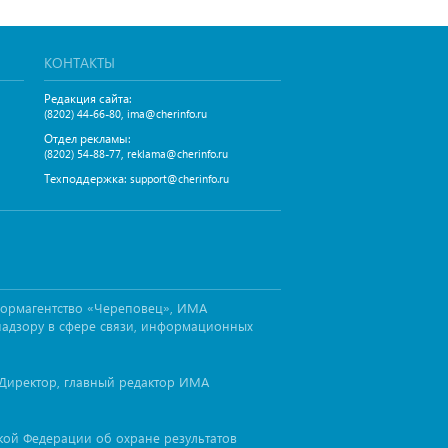
КОНТАКТЫ
Редакция сайта:
,
(8202) 44-66-80
ima@cherinfo.ru
Отдел рекламы:
,
(8202) 54-88-77
reklama@cherinfo.ru
Техподдержка:
support@cherinfo.ru
формагентство «Череповец», ИМА
надзору в сфере связи, информационных
Директор, главный редактор ИМА
ской Федерации об охране результатов