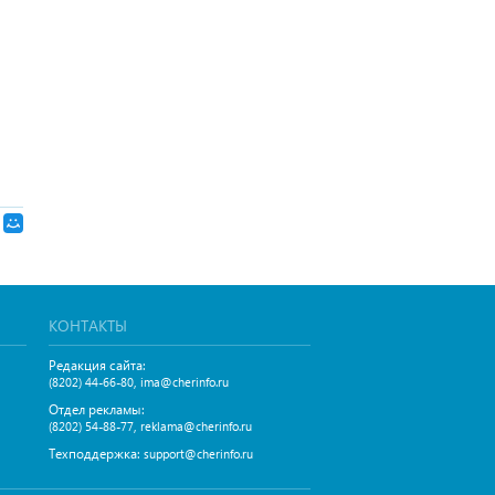
КОНТАКТЫ
Редакция сайта:
,
(8202) 44-66-80
ima@cherinfo.ru
Отдел рекламы:
,
(8202) 54-88-77
reklama@cherinfo.ru
Техподдержка:
support@cherinfo.ru