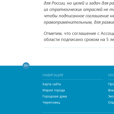
для России, но целей и задач для
из стратегических отраслей не то
чтобы подписанное соглашение н
правоприменительным, для разви
Отметим, что соглашение с Ассо
области подписано сроком на 5 ле
16+
НАВИГАЦИЯ
НО
Карта сайта
Про
Мэрия города
Вла
Городская дума
Эко
Череповец
Отд