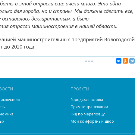
 работы в этой отрасли еще очень много. Это одна
лько для города, но и страны. Мы должны сделать все,
е оставалось декларативным, а было
тия отрасли машиностроения в нашей области.
циацией машиностроительных предприятий Вологодской
т до 2020 года.
ВОСТИ
ПРОЕКТЫ
исшествия
Городская афиша
сть
Прямые трансляции
номика
Гид по Череповцу
ых
Мой комфортный двор