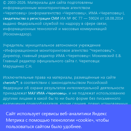
© 2003-2026. Материалы для сайта подготовлены
информационным мониторинговым агентством
«Череповец» (информагентство «Череповец», ИМА «Череповец»),
ИА № ФС 77 — 59024 от 18.08.2014
свидетельство о регистрации СМИ
выдано Федеральной службой по надзору в сфере связи,
информационных технологий и массовых коммуникаций
(Роскомнадзор).
Учредитель: муниципальное автономное учреждение
«Информационное мониторинговое агентство "Череповец"».
Директор, главный редактор ИМА «Череповец»: Мокиевский Е.В.
Главный редактор официального сайта г. Череповца:
Марущенко С.Н.
Исключительные права на материалы, размещённые на сайте
, в соответствии с законодательством Российской
cherinfo™
Федерации об охране результатов интеллектуальной деятельности
принадлежат
, и не подлежат использованию
МАУ ИМА «Череповец»
другими лицами в какой бы то ни было форме без письменного
разрешения правообладателя, кроме случаев, прямо установленных
законодательством РФ. Приобретение исключительных прав:
Сайт использует сервисы веб-аналитики Яндекс
. Мнение авторов может не совпадать с мнением
ima@cherinfo.ru
редакции.
Метрика с помощью технологии «cookie», чтобы
пользоваться сайтом было удобнее.
При использовании материалов сайта
обязательной
cherinfo™