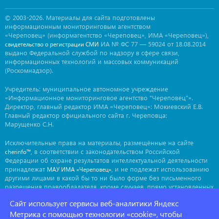
© 2003-2026. Материалы для сайта подготовлены
информационным мониторинговым агентством
«Череповец» (информагентство «Череповец», ИМА «Череповец»),
ИА № ФС 77 — 59024 от 18.08.2014
свидетельство о регистрации СМИ
выдано Федеральной службой по надзору в сфере связи,
информационных технологий и массовых коммуникаций
(Роскомнадзор).
Учредитель: муниципальное автономное учреждение
«Информационное мониторинговое агентство "Череповец"».
Директор, главный редактор ИМА «Череповец»: Мокиевский Е.В.
Главный редактор официального сайта г. Череповца:
Марущенко С.Н.
Исключительные права на материалы, размещённые на сайте
, в соответствии с законодательством Российской
cherinfo™
Федерации об охране результатов интеллектуальной деятельности
принадлежат
, и не подлежат использованию
МАУ ИМА «Череповец»
другими лицами в какой бы то ни было форме без письменного
разрешения правообладателя, кроме случаев, прямо установленных
законодательством РФ. Приобретение исключительных прав:
Сайт использует сервисы веб-аналитики Яндекс
. Мнение авторов может не совпадать с мнением
ima@cherinfo.ru
редакции.
Метрика с помощью технологии «cookie», чтобы