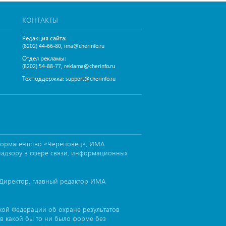
КОНТАКТЫ
Редакция сайта:
,
(8202) 44-66-80
ima@cherinfo.ru
Отдел рекламы:
,
(8202) 54-88-77
reklama@cherinfo.ru
Техподдержка:
support@cherinfo.ru
формагентство «Череповец», ИМА
надзору в сфере связи, информационных
Директор, главный редактор ИМА
ской Федерации об охране результатов
в какой бы то ни было форме без