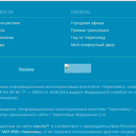
ВОСТИ
ПРОЕКТЫ
исшествия
Городская афиша
сть
Прямые трансляции
номика
Гид по Череповцу
ых
Мой комфортный двор
Реклама
овлены информационным мониторинговым агентством «Череповец» (ин
ИА № ФС 77 — 59024 от 18.08.2014 выдано Федеральной службой по 
И
омнадзор).
реждение «Информационное мониторинговое агентство "Череповец"». 
ктор официального сайта г. Череповца: Марущенко С.Н.
ещённые на сайте
, в соответствии с законодательством Россий
cherinfo™
т
, и не подлежат использованию другими лицами 
МАУ ИМА «Череповец»