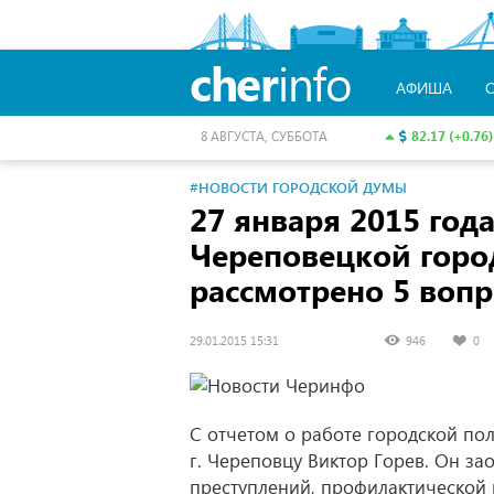
cher
info
АФИША
82.17 (+0.76)
8 АВГУСТА, СУББОТА
#НОВОСТИ ГОРОДСКОЙ ДУМЫ
27 января 2015 год
Череповецкой гор
рассмотрено 5 вопр
29.01.2015 15:31
946
0
С отчетом о работе городской по
г. Череповцу Виктор Горев. Он з
преступлений, профилактической 