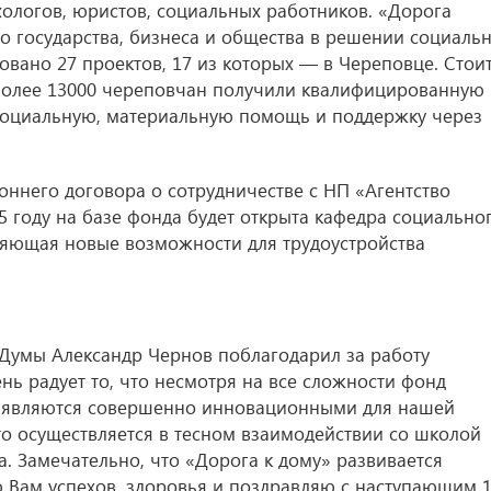
логов, юристов, социальных работников. «Дорога
о государства, бизнеса и общества в решении социаль
овано 27 проектов, 17 из которых — в Череповце. Стои
 более 13000 череповчан получили квалифицированную
социальную, материальную помощь и поддержку через
оннего договора о сотрудничестве с НП «Агентство
15 году на базе фонда будет открыта кафедра социально
ляющая новые возможности для трудоустройства
 Думы Александр Чернов поблагодарил за работу
нь радует то, что несмотря на все сложности фонд
е являются совершенно инновационными для нашей
то осуществляется в тесном взаимодействии со школой
. Замечательно, что «Дорога к дому» развивается
Вам успехов, здоровья и поздравляю с наступающим 1