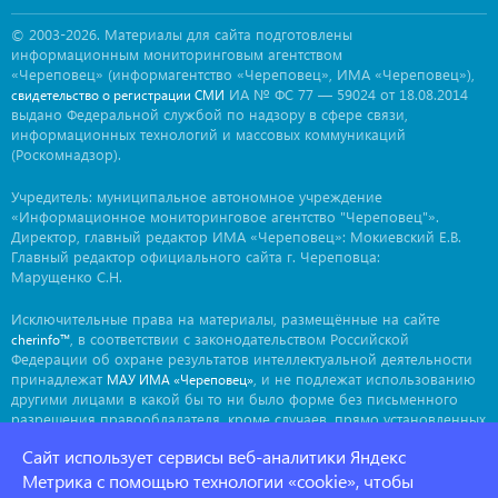
© 2003-2026. Материалы для сайта подготовлены
информационным мониторинговым агентством
«Череповец» (информагентство «Череповец», ИМА «Череповец»),
ИА № ФС 77 — 59024 от 18.08.2014
свидетельство о регистрации СМИ
выдано Федеральной службой по надзору в сфере связи,
информационных технологий и массовых коммуникаций
(Роскомнадзор).
Учредитель: муниципальное автономное учреждение
«Информационное мониторинговое агентство "Череповец"».
Директор, главный редактор ИМА «Череповец»: Мокиевский Е.В.
Главный редактор официального сайта г. Череповца:
Марущенко С.Н.
Исключительные права на материалы, размещённые на сайте
, в соответствии с законодательством Российской
cherinfo™
Федерации об охране результатов интеллектуальной деятельности
принадлежат
, и не подлежат использованию
МАУ ИМА «Череповец»
другими лицами в какой бы то ни было форме без письменного
разрешения правообладателя, кроме случаев, прямо установленных
законодательством РФ. Приобретение исключительных прав:
Сайт использует сервисы веб-аналитики Яндекс
. Мнение авторов может не совпадать с мнением
ima@cherinfo.ru
редакции.
Метрика с помощью технологии «cookie», чтобы