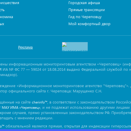
исшествия
Городская афиша
сть
Прямые трансляции
номика
Гид по Череповцу
ых
Мой комфортный двор
Реклама
овлены информационным мониторинговым агентством «Череповец» (ин
ИА № ФС 77 — 59024 от 18.08.2014 выдано Федеральной службой по 
И
омнадзор).
реждение «Информационное мониторинговое агентство "Череповец"». 
ктор официального сайта г. Череповца: Марущенко С.Н.
ещённые на сайте
, в соответствии с законодательством Россий
cherinfo™
т
, и не подлежат использованию другими лицами 
МАУ ИМА «Череповец»
кроме случаев, прямо установленных законодательством РФ. Приобрет
впадать с мнением редакции.
обязательной является прямая, открытая для индексации гиперссылк
fo™