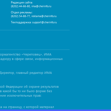
Редакция сайта:
,
(8202) 44-66-80
ima@cherinfo.ru
Отдел рекламы:
,
(8202) 54-88-77
reklama@cherinfo.ru
Техподдержка:
support@cherinfo.ru
формагентство «Череповец», ИМА
надзору в сфере связи, информационных
Директор, главный редактор ИМА
ской Федерации об охране результатов
в какой бы то ни было форме без
ение исключительных прав:
а на страницу, с которой материал