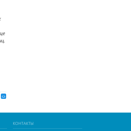
х
це
иц.
КОНТАКТЫ