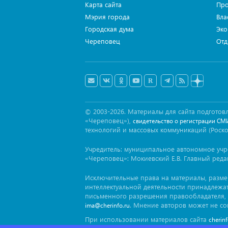
Карта сайта
Про
Мэрия города
Вла
Городская дума
Эко
Череповец
Отд
© 2003-2026. Материалы для сайта подгот
«Череповец»),
свидетельство о регистрации СМ
технологий и массовых коммуникаций (Роск
Учредитель: муниципальное автономное уч
«Череповец»: Мокиевский Е.В. Главный реда
Исключительные права на материалы, разм
интеллектуальной деятельности принадлежа
письменного разрешения правообладателя, 
. Мнение авторов может не со
ima@cherinfo.ru
При использовании материалов сайта
cherin