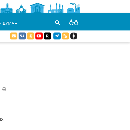
Я ДУМА
ых