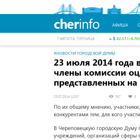
cher
info
АФИША
82.17 (+0.76)
7 АВГУСТА, ПЯТНИЦА
#НОВОСТИ ГОРОДСКОЙ ДУМЫ
23 июля 2014 года 
члены комиссии оц
представленных на
25.07.2014 12:57
767
0
По их общему мнению, участники,
конкурентами тем, для кого участ
В Череповецкую городскую Думу п
учреждений, организаций сферы п