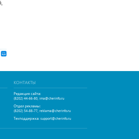
й,
КОНТАКТЫ
Редакция сайта:
,
(8202) 44-66-80
ima@cherinfo.ru
Отдел рекламы:
,
(8202) 54-88-77
reklama@cherinfo.ru
Техподдержка:
support@cherinfo.ru