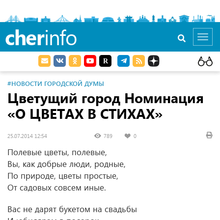
cher
info
Toggl
navig
#НОВОСТИ ГОРОДСКОЙ ДУМЫ
Цветущий город Номинация
«О ЦВЕТАХ В СТИХАХ»
25.07.2014 12:54
789
0
Полевые цветы, полевые,
Вы, как добрые люди, родные,
По природе, цветы простые,
От садовых совсем иные.
Вас не дарят букетом на свадьбы