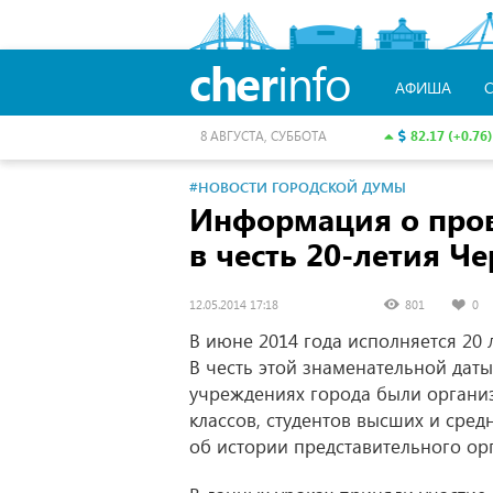
cher
info
АФИША
82.17 (+0.76)
8 АВГУСТА, СУББОТА
#НОВОСТИ ГОРОДСКОЙ ДУМЫ
Информация о пров
в честь 20-летия 
12.05.2014 17:18
801
0
В июне 2014 года исполняется 20
В честь этой знаменательной даты
учреждениях города были органи
классов, студентов высших и сре
об истории представительного ор