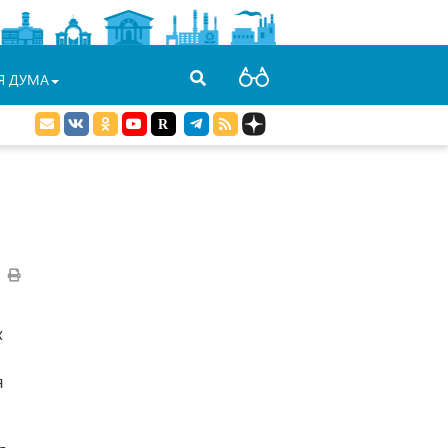
Я ДУМА
х
я