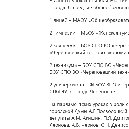
В данных уроках приняли участие
города:32 средние общеобразова
1 лицей – МАОУ «Общеобразоват
2 гимназии – МБОУ «Женская гум
2 колледжа – БОУ СПО ВО «Череп
«Череповецкий торгово-экономич
2 техникума – БОУ СПО ВО «Череп
БОУ СПО ВО «Череповецкий техн
2 университета – ФГБОУ ВПО «Чер
СПбГЭУ в городе Череповце.
На парламентских уроках в роли 
городской Думы А.Г.Подволоцкий, 
депутаты А.М. Акишин, П.Я. Дмитрие
Леонова, А.В. Чернов, С.Н. Денис