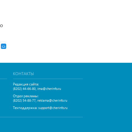
го
КОНТАКТЫ
Редакция сайта:
,
(8202) 44-66-80
ima@cherinfo.ru
Отдел рекламы:
,
(8202) 54-88-77
reklama@cherinfo.ru
Техподдержка:
support@cherinfo.ru