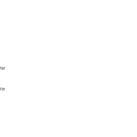
ли
ти