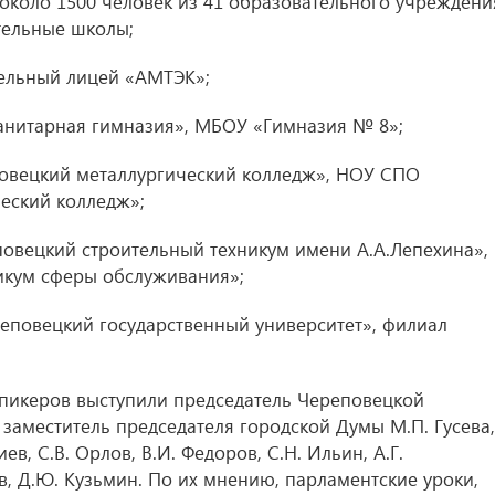
 около 1500 человек из 41 образовательного учреждени
тельные школы;
ельный лицей «АМТЭК»;
анитарная гимназия», МБОУ «Гимназия № 8»;
овецкий металлургический колледж», НОУ СПО
еский колледж»;
овецкий строительный техникум имени А.А.Лепехина»,
икум сферы обслуживания»;
еповецкий государственный университет», филиал
спикеров выступили председатель Череповецкой
заместитель председателя городской Думы М.П. Гусева,
в, С.В. Орлов, В.И. Федоров, С.Н. Ильин, А.Г.
ов, Д.Ю. Кузьмин. По их мнению, парламентские уроки,