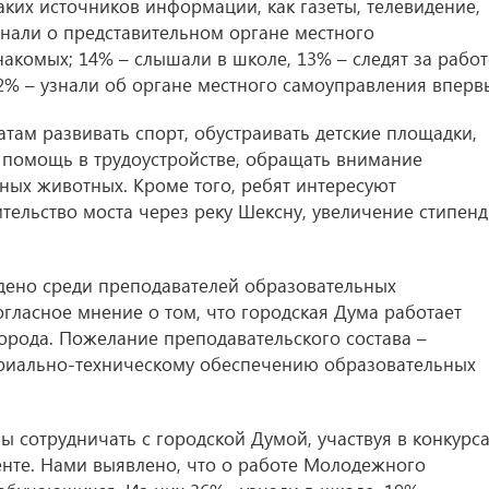
аких источников информации, как газеты, телевидение,
нали о представительном органе местного
накомых; 14% – слышали в школе, 13% – следят за рабо
2% – узнали об органе местного самоуправления вперв
ам развивать спорт, обустраивать детские площадки,
 помощь в трудоустройстве, обращать внимание
ных животных. Кроме того, ребят интересуют
тельство моста через реку Шексну, увеличение стипен
дено среди преподавателей образовательных
гласное мнение о том, что городская Дума работает
города. Пожелание преподавательского состава –
ериально-техническому обеспечению образовательных
бы сотрудничать с городской Думой, участвуя в конкурс
нте. Нами выявлено, что о работе Молодежного