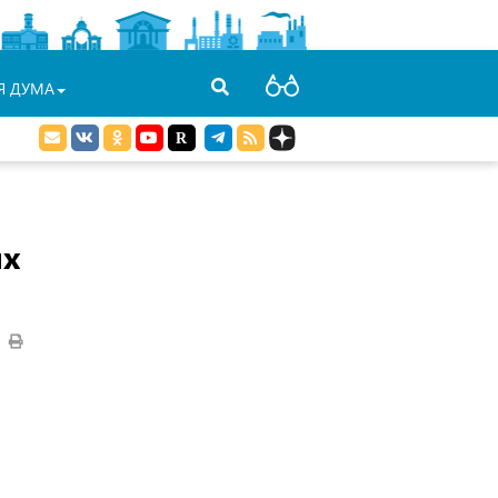
Я ДУМА
ых