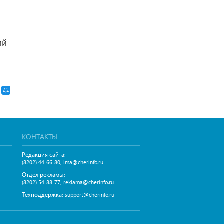
ий
КОНТАКТЫ
Редакция сайта:
,
(8202) 44-66-80
ima@cherinfo.ru
Отдел рекламы:
,
(8202) 54-88-77
reklama@cherinfo.ru
Техподдержка:
support@cherinfo.ru