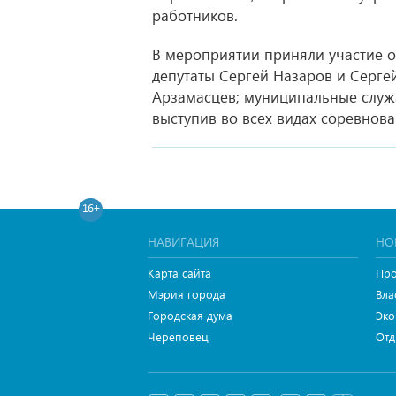
работников.
В мероприятии приняли участие о
депутаты Сергей Назаров и Серге
Арзамасцев; муниципальные служ
выступив во всех видах соревнова
16+
НАВИГАЦИЯ
НО
Карта сайта
Про
Мэрия города
Вла
Городская дума
Эко
Череповец
Отд