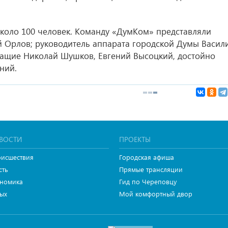
коло 100 человек. Команду «ДумКом» представляли
й Орлов; руководитель аппарата городской Думы Васил
ащие Николай Шушков, Евгений Высоцкий, достойно
ний.
ВОСТИ
ПРОЕКТЫ
исшествия
Городская афиша
сть
Прямые трансляции
номика
Гид по Череповцу
ых
Мой комфортный двор