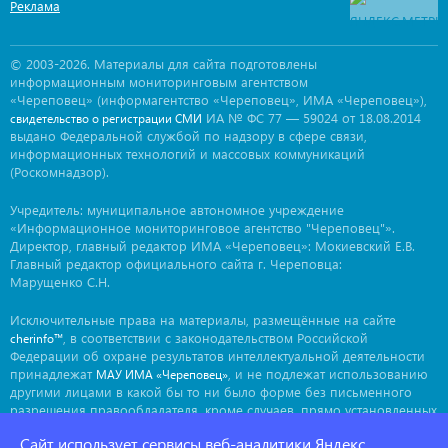
Реклама
© 2003-2026. Материалы для сайта подготовлены
информационным мониторинговым агентством
«Череповец» (информагентство «Череповец», ИМА «Череповец»),
ИА № ФС 77 — 59024 от 18.08.2014
свидетельство о регистрации СМИ
выдано Федеральной службой по надзору в сфере связи,
информационных технологий и массовых коммуникаций
(Роскомнадзор).
Учредитель: муниципальное автономное учреждение
«Информационное мониторинговое агентство "Череповец"».
Директор, главный редактор ИМА «Череповец»: Мокиевский Е.В.
Главный редактор официального сайта г. Череповца:
Марущенко С.Н.
Исключительные права на материалы, размещённые на сайте
, в соответствии с законодательством Российской
cherinfo™
Федерации об охране результатов интеллектуальной деятельности
принадлежат
, и не подлежат использованию
МАУ ИМА «Череповец»
другими лицами в какой бы то ни было форме без письменного
разрешения правообладателя, кроме случаев, прямо установленных
законодательством РФ. Приобретение исключительных прав:
Сайт использует сервисы веб-аналитики Яндекс
. Мнение авторов может не совпадать с мнением
ima@cherinfo.ru