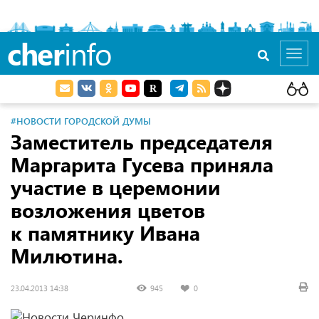
cher
info
Toggl
navig
#НОВОСТИ ГОРОДСКОЙ ДУМЫ
Заместитель председателя
Маргарита Гусева приняла
участие в церемонии
возложения цветов
к памятнику Ивана
Милютина.
23.04.2013 14:38
945
0