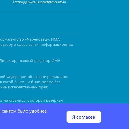
Техподдержка:
support@cherinfo.ru
формагентство «Череповец», ИМА
надзору в сфере связи, информационных
Директор, главный редактор ИМА
ской Федерации об охране результатов
в какой бы то ни было форме без
ение исключительных прав:
а на страницу, с которой материал
иал
, до или после цитируемого
cherinfo™
я сайтом было удобнее.