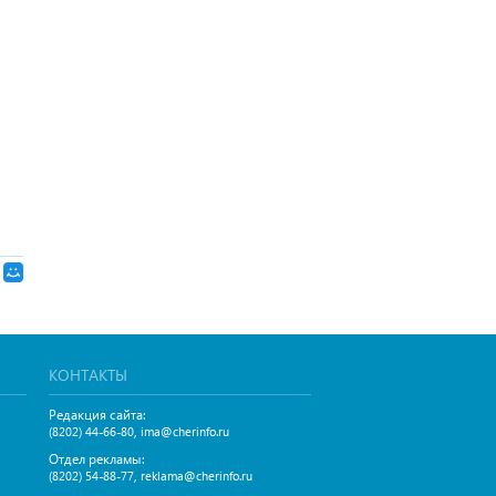
КОНТАКТЫ
Редакция сайта:
,
(8202) 44-66-80
ima@cherinfo.ru
Отдел рекламы:
,
(8202) 54-88-77
reklama@cherinfo.ru