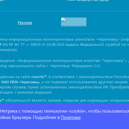
Реклама
овлены информационным мониторинговым агентством «Череповец» (ин
ИА № ФС 77 — 59024 от 18.08.2014 выдано Федеральной службой по 
И
омнадзор).
реждение «Информационное мониторинговое агентство "Череповец"». 
ктор официального сайта г. Череповца: Марущенко С.Н.
ещённые на сайте
, в соответствии с законодательством Россий
cherinfo™
т
, и не подлежат использованию другими лицами 
МАУ ИМА «Череповец»
кроме случаев, прямо установленных законодательством РФ. Приобрет
впадать с мнением редакции.
обязательной является прямая, открытая для индексации гиперссылк
fo™
ься непосредственно в тексте, воспроизводящем оригинальный матер
 Метрика с помощью технологии «cookie», чтобы пользоватьс
ройках браузера. Подробнее в
Политике