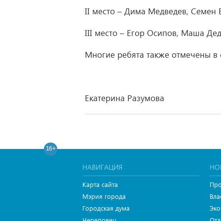
II место – Дима Медведев, Семен 
III место – Егор Осипов, Маша Де
Многие ребята также отмечены в
Екатерина Разумова
16+
НАВИГАЦИЯ
НО
Карта сайта
Про
Мэрия города
Вла
Городская дума
Эко
Череповец
Отд