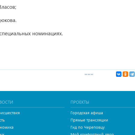
Власов;
дюкова.
 специальных номинациях.
ВОСТИ
ПРОЕКТЫ
исшествия
Городская афиша
сть
Прямые трансляции
номика
Гид по Череповцу
ых
Мой комфортный двор