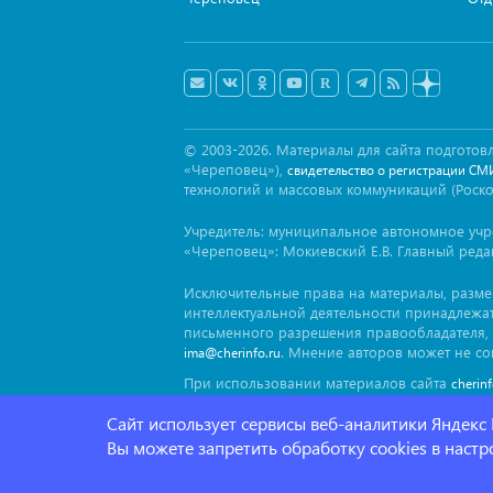
© 2003-2026. Материалы для сайта подгот
«Череповец»),
свидетельство о регистрации СМ
технологий и массовых коммуникаций (Роск
Учредитель: муниципальное автономное уч
«Череповец»: Мокиевский Е.В. Главный реда
Исключительные права на материалы, разм
интеллектуальной деятельности принадлежа
письменного разрешения правообладателя, 
. Мнение авторов может не со
ima@cherinfo.ru
При использовании материалов сайта
cherin
заимствован. Гиперссылка должна размещат
Сайт использует сервисы веб-аналитики Яндекс
блока.
Вы можете запретить обработку cookies в наст
Политика конфеденциальности