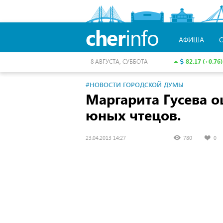
cher
info
АФИША
82.17 (+0.76)
8 АВГУСТА, СУББОТА
#НОВОСТИ ГОРОДСКОЙ ДУМЫ
Маргарита Гусева о
юных чтецов.
23.04.2013 14:27
780
0