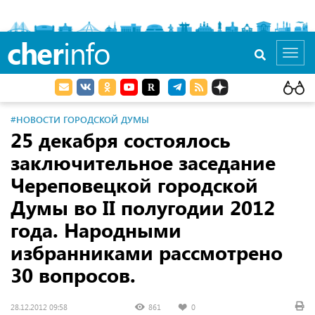
cher
info
Toggl
navig
#НОВОСТИ ГОРОДСКОЙ ДУМЫ
25 декабря состоялось
заключительное заседание
Череповецкой городской
Думы во II полугодии 2012
года. Народными
избранниками рассмотрено
30 вопросов.
28.12.2012 09:58
861
0