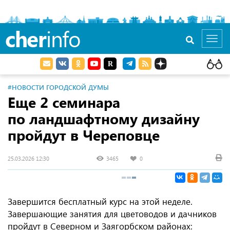
cher
info
Toggl
navig
#НОВОСТИ ГОРОДСКОЙ ДУМЫ
Еще 2 семинара
по ландшафтному дизайну
пройдут в Череповце
25.03.2026 12:30
3465
0
Завершится бесплатный курс на этой неделе.
Завершающие занятия для цветоводов и дачников
пройдут в Северном и Заягорбском районах: