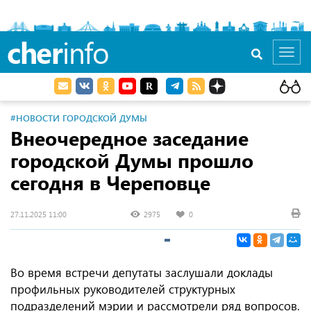
cher
info
Toggl
navig
#НОВОСТИ ГОРОДСКОЙ ДУМЫ
Внеочередное заседание
городской Думы прошло
сегодня в Череповце
27.11.2025 11:00
2975
0
Во время встречи депутаты заслушали доклады
профильных руководителей структурных
подразделений мэрии и рассмотрели ряд вопросов.