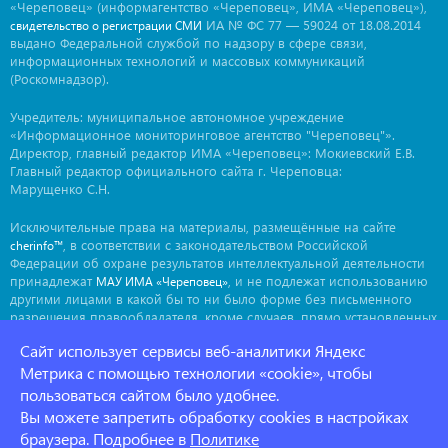
«Череповец» (информагентство «Череповец», ИМА «Череповец»),
ИА № ФС 77 — 59024 от 18.08.2014
свидетельство о регистрации СМИ
выдано Федеральной службой по надзору в сфере связи,
информационных технологий и массовых коммуникаций
(Роскомнадзор).
Учредитель: муниципальное автономное учреждение
«Информационное мониторинговое агентство "Череповец"».
Директор, главный редактор ИМА «Череповец»: Мокиевский Е.В.
Главный редактор официального сайта г. Череповца:
Марущенко С.Н.
Исключительные права на материалы, размещённые на сайте
, в соответствии с законодательством Российской
cherinfo™
Федерации об охране результатов интеллектуальной деятельности
принадлежат
, и не подлежат использованию
МАУ ИМА «Череповец»
другими лицами в какой бы то ни было форме без письменного
разрешения правообладателя, кроме случаев, прямо установленных
законодательством РФ. Приобретение исключительных прав:
Сайт использует сервисы веб-аналитики Яндекс
. Мнение авторов может не совпадать с мнением
ima@cherinfo.ru
редакции.
Метрика с помощью технологии «cookie», чтобы
пользоваться сайтом было удобнее.
При использовании материалов сайта
обязательной
cherinfo™
Вы можете запретить обработку cookies в настройках
является прямая, открытая для индексации гиперссылка на
страницу, с которой материал заимствован. Гиперссылка должна
браузера. Подробнее в
Политике